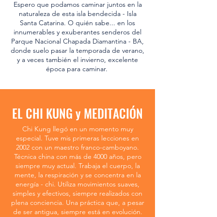
Espero que podamos caminar juntos en la
naturaleza de esta isla bendecida - Isla
Santa Catarina. O quién sabe... en los
innumerables y exuberantes senderos del
Parque Nacional Chapada Diamantina - BA,
donde suelo pasar la temporada de verano,
y a veces también el invierno, excelente
época para caminar.
EL CHI KUNG​ y MEDITACIÓN
Chi Kung llegó en un momento muy
especial. Tuve mis primeras lecciones en
2002 con un maestro franco-camboyano.
Técnica china con más de 4000 años, pero
siempre muy actual. Trabaja el cuerpo, la
mente, la respiración y se concentra en la
energía - chi. Utiliza movimientos suaves,
simples y efectivos, siempre realizados con
plena conciencia. Una práctica que, a pesar
de ser antigua, siempre está en evolución.