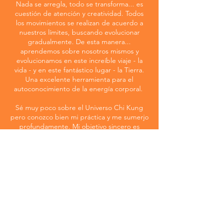
Nada se arregla, todo se transforma... es
cuestión de atención y creatividad. Todos
los movimientos se realizan de acuerdo a
nuestros límites, buscando evolucionar
gradualmente. De esta manera...
aprendemos sobre nosotros mismos y
evolucionamos en este increíble viaje - la
vida - y en este fantástico lugar - la Tierra.
Una excelente herramienta para el
autoconocimiento de la energía corporal.
Sé muy poco sobre el Universo Chi Kung
pero conozco bien mi práctica y me sumerjo
profundamente. Mi objetivo sincero es
compartir este maravilloso instrumento con
todos los interesados. Solo depende de tu
disposición y compromiso con el
aprendizaje. Podemos practicar en medio
de nuestros senderos, en plena naturaleza,
un lugar ideal. Una meseta frente al mar,
una cascada, una playa, el borde de una
laguna - lugares llenos de chi - energía vital
- elemento fundamental del Chi Kung.