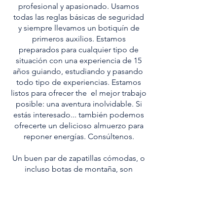
profesional y apasionado. Usamos
todas las reglas básicas de seguridad
y siempre llevamos un botiquín de
primeros auxilios. Estamos
preparados para cualquier tipo de
situación con una experiencia de 15
años guiando, estudiando y pasando
todo tipo de experiencias. Estamos
listos para ofrecer the el mejor trabajo
posible: una aventura inolvidable. Si
estás interesado... también podemos
ofrecerte un delicioso almuerzo para
reponer energías. Consúltenos.
Un buen par de zapatillas cómodas, o
incluso botas de montaña, son
importantes para proteger los pies.
Una botella de agua, que también se
puede llenar en los manantiales del
camino, bloqueador solar y/o un